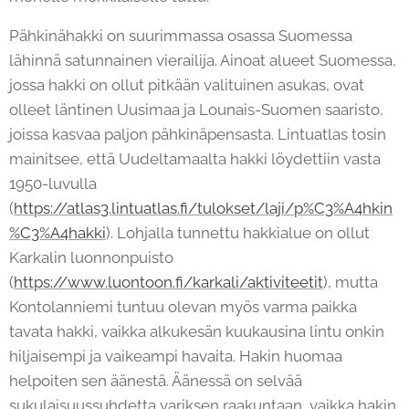
Pähkinähakki on suurimmassa osassa Suomessa
lähinnä satunnainen vierailija. Ainoat alueet Suomessa,
jossa hakki on ollut pitkään valituinen asukas, ovat
olleet läntinen Uusimaa ja Lounais-Suomen saaristo,
joissa kasvaa paljon pähkinäpensasta. Lintuatlas tosin
mainitsee, että Uudeltamaalta hakki löydettiin vasta
1950-luvulla
(
https://atlas3.lintuatlas.fi/tulokset/laji/p%C3%A4hkin
%C3%A4hakki
). Lohjalla tunnettu hakkialue on ollut
Karkalin luonnonpuisto
(
https://www.luontoon.fi/karkali/aktiviteetit
), mutta
Kontolanniemi tuntuu olevan myös varma paikka
tavata hakki, vaikka alkukesän kuukausina lintu onkin
hiljaisempi ja vaikeampi havaita. Hakin huomaa
helpoiten sen äänestä. Äänessä on selvää
sukulaisuussuhdetta variksen raakuntaan, vaikka hakin