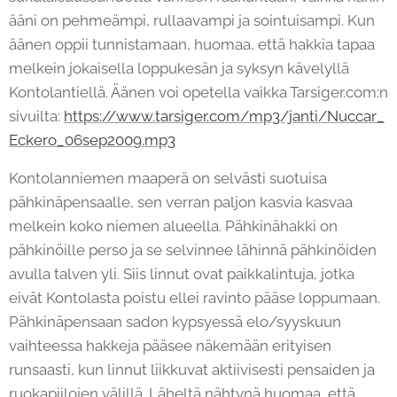
ääni on pehmeämpi, rullaavampi ja sointuisampi. Kun
äänen oppii tunnistamaan, huomaa, että hakkia tapaa
melkein jokaisella loppukesän ja syksyn kävelyllä
Kontolantiellä. Äänen voi opetella vaikka Tarsiger.com:n
sivuilta:
https://www.tarsiger.com/mp3/janti/Nuccar_
Eckero_06sep2009.mp3
Kontolanniemen maaperä on selvästi suotuisa
pähkinäpensaalle, sen verran paljon kasvia kasvaa
melkein koko niemen alueella. Pähkinähakki on
pähkinöille perso ja se selvinnee lähinnä pähkinöiden
avulla talven yli. Siis linnut ovat paikkalintuja, jotka
eivät Kontolasta poistu ellei ravinto pääse loppumaan.
Pähkinäpensaan sadon kypsyessä elo/syyskuun
vaihteessa hakkeja pääsee näkemään erityisen
runsaasti, kun linnut liikkuvat aktiivisesti pensaiden ja
ruokapiilojen välillä. Läheltä nähtynä huomaa, että