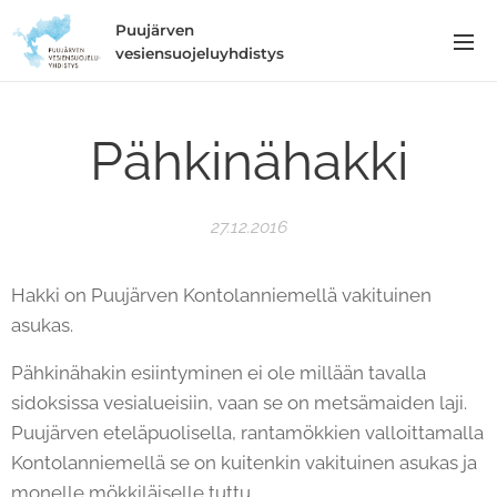
Puujärven
vesiensuojeluyhdistys
Pähkinähakki
27.12.2016
Hakki on Puujärven Kontolanniemellä vakituinen
asukas.
Pähkinähakin esiintyminen ei ole millään tavalla
sidoksissa vesialueisiin, vaan se on metsämaiden laji.
Puujärven eteläpuolisella, rantamökkien valloittamalla
Kontolanniemellä se on kuitenkin vakituinen asukas ja
monelle mökkiläiselle tuttu.