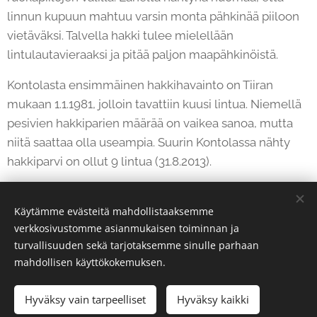
linnun kupuun mahtuu varsin monta pähkinää piiloon
vietäväksi. Talvella hakki tulee mielellään
lintulautavieraaksi ja pitää paljon maapähkinöistä.
Kontolasta ensimmäinen hakkihavainto on Tiiran
mukaan 1.1.1981, jolloin tavattiin kuusi lintua. Niemellä
pesivien hakkiparien määrää on vaikea sanoa, mutta
niitä saattaa olla useampia. Suurin Kontolassa nähty
hakkiparvi on ollut 9 lintua (31.8.2013).
Käytämme evästeitä mahdollistaaksemme
Share
verkkosivustomme asianmukaisen toiminnan ja
turvallisuuden sekä tarjotaksemme sinulle parhaan
mahdollisen käyttökokemuksen.
Hyväksy vain tarpeelliset
Hyväksy kaikki
Evästeet