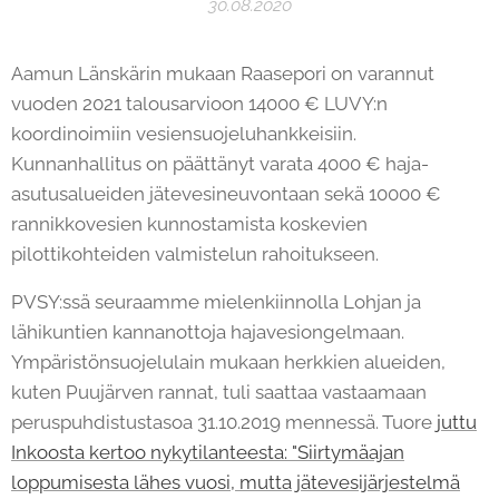
30.08.2020
Aamun Länskärin mukaan Raasepori on varannut
vuoden 2021 talousarvioon 14000 € LUVY:n
koordinoimiin vesiensuojeluhankkeisiin.
Kunnanhallitus on päättänyt varata 4000 € haja-
asutusalueiden jätevesineuvontaan sekä 10000 €
rannikkovesien kunnostamista koskevien
pilottikohteiden valmistelun rahoitukseen.
PVSY:ssä seuraamme mielenkiinnolla Lohjan ja
lähikuntien kannanottoja hajavesiongelmaan.
Ympäristönsuojelulain mukaan herkkien alueiden,
kuten Puujärven rannat, tuli saattaa vastaamaan
peruspuhdistustasoa 31.10.2019 mennessä. Tuore
juttu
Inkoosta kertoo nykytilanteesta: "Siirtymäajan
loppumisesta lähes vuosi, mutta jätevesijärjestelmä