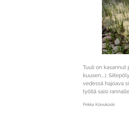
Tuuli on kasannut p
kuusen,...). Siitepö
vedessä hajoava si
työllä saisi rannal
Pekka Koivukoski