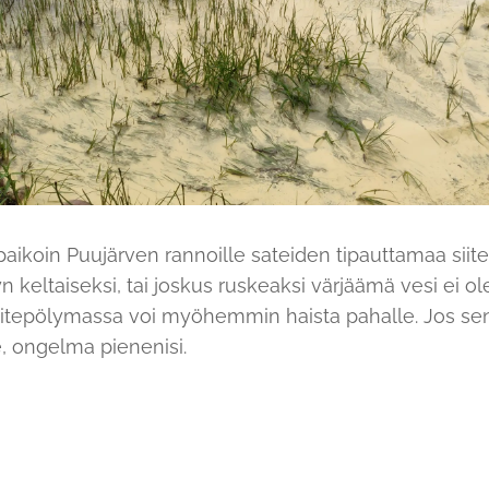
aikoin Puujärven rannoille sateiden tipauttamaa siite
lyn keltaiseksi, tai joskus ruskeaksi värjäämä vesi ei o
itepölymassa voi myöhemmin haista pahalle. Jos sen
le, ongelma pienenisi.