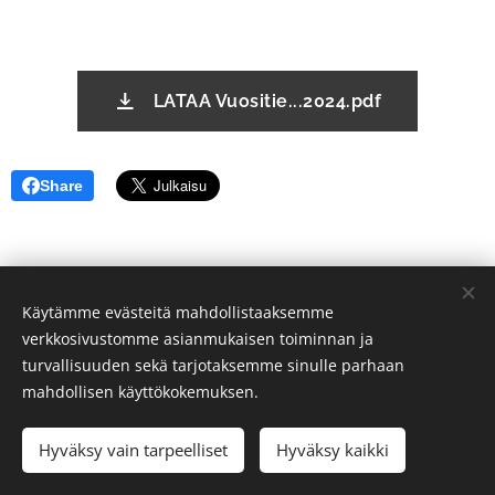
LATAA Vuositie...2024.pdf
Share
Käytämme evästeitä mahdollistaaksemme
verkkosivustomme asianmukaisen toiminnan ja
turvallisuuden sekä tarjotaksemme sinulle parhaan
mahdollisen käyttökokemuksen.
Hyväksy vain tarpeelliset
Hyväksy kaikki
Evästeet