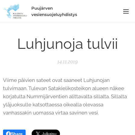
Puujärven
vesiensuojeluyhdistys
Luhjunoja tulvii
14.11.2019
Viime päivien sateet ovat saaneet Luhjunojan
tulvimaan. Tulevan Satakielikosteikon alueen näkee
korjatulta Nummijärventien alittavalta sillalta. Sillalta
yläjuoksulle katsottaessa oikealla olevassa
vanhassakin uomassa virtaa savinen vesi.
Share