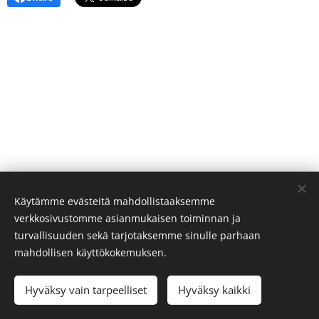
Käytämme evästeitä mahdollistaaksemme
verkkosivustomme asianmukaisen toiminnan ja
turvallisuuden sekä tarjotaksemme sinulle parhaan
mahdollisen käyttökokemuksen.
Hyväksy vain tarpeelliset
Hyväksy kaikki
Evästeet