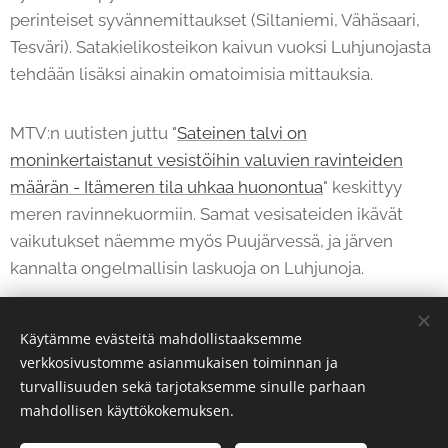
perinteiset syvännemittaukset (Siltaniemi, Vähäsaari,
Tesväri). Satakielikosteikon kaivun vuoksi Luhjunojasta
tehdään lisäksi ainakin omatoimisia mittauksia.
MTV:n uutisten juttu "
Sateinen talvi on
moninkertaistanut vesistöihin valuvien ravinteiden
määrän - Itämeren tila uhkaa huonontua
" keskittyy
meren ravinnekuormiin. Samat vesisateiden ikävät
vaikutukset näemme myös Puujärvessä, ja järven
kannalta ongelmallisin laskuoja on Luhjunoja.
Käytämme evästeitä mahdollistaaksemme
Share
verkkosivustomme asianmukaisen toiminnan ja
turvallisuuden sekä tarjotaksemme sinulle parhaan
mahdollisen käyttökokemuksen.