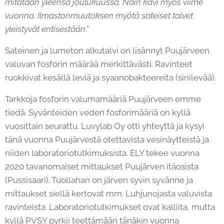
mitataan yleensä joulukuussa. Näin kävi myös viime
vuonna. Ilmastonmuutoksen myötä sateiset talvet
yleistyvät entisestään."
Sateinen ja lumeton alkutalvi on lisännyt Puujärveen
valuvan fosforin määrää merkittävästi. Ravinteet
ruokkivat kesällä leviä ja syaanobakteereita (sinilevää).
Tarkkoja fosforin valumamääriä Puujärveen emme
tiedä. Syvänteiden veden fosforimääriä on kyllä
vuosittain seurattu. Luvylab Oy otti yhteyttä ja kysyi
tänä vuonna Puujärvestä otettavista vesinäytteistä ja
niiden laboratoriotutkimuksista. ELY tekee vuonna
2020 tavanomaiset mittaukset Puujärven itäosista
(Pussisaari). Tuollahan on järven syvin syvänne ja
mittaukset siellä kertovat mm. Luhjunojasta valuvista
ravinteista. Laboratoriotutkimukset ovat kalliita, mutta
kyllä PVSY pyrkii teettämään tänäkin vuonna