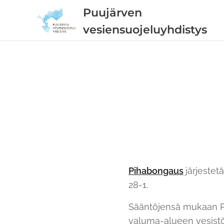
Puujärven
vesiensuojeluyhdistys
Pihabongaus
järjestet
28-1.
Sääntöjensä mukaan Pu
valuma-alueen vesistö