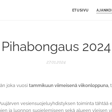
ETUSIVU
AJANKO
Pihabongaus 2024
27.01.2024
ään joka vuosi
tammikuun viimeisenä viikonloppuna,
ujärven vesiensuojeluyhdistyksen toiminta tähtää er
jen ja luonnon suojelemiseen sekä alueen yleisen v