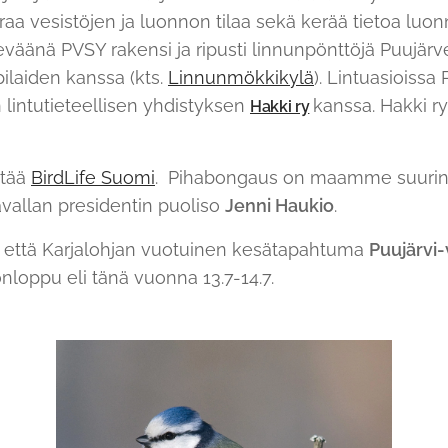
aa vesistöjen ja luonnon tilaa sekä kerää tietoa luo
eväänä PVSY rakensi ja ripusti linnunpönttöjä Puujär
ilaiden kanssa (kts.
Linnunmökkikylä
). Lintuasioissa
 lintutieteellisen yhdistyksen
kanssa. Hakki r
Hakki ry
stää
BirdLife Suomi
. Pihabongaus on maamme suurin
avallan presidentin puoliso
Jenni Haukio
.
 että Karjalohjan vuotuinen kesätapahtuma
Puujärvi-
nloppu eli tänä vuonna 13.7-14.7.