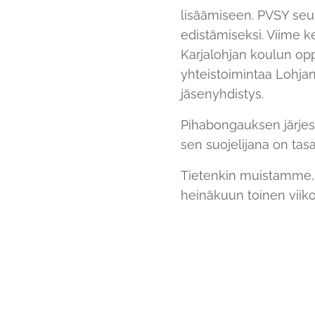
lisäämiseen. PVSY seur
edistämiseksi. Viime k
Karjalohjan koulun opp
yhteistoimintaa Lohjan
jäsenyhdistys.
Pihabongauksen järje
sen suojelijana on tas
Tietenkin muistamme,
heinäkuun toinen viiko