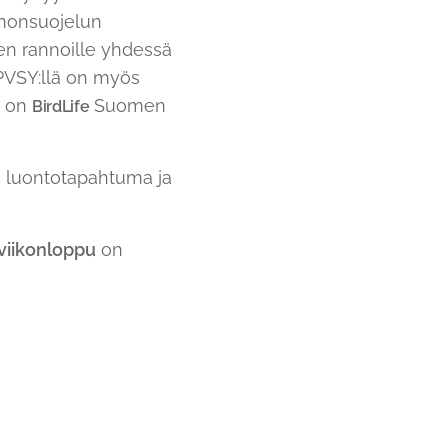
nnonsuojelun
ven rannoille yhdessä
 PVSY:llä on myös
y on
Suomen
BirdLife
 luontotapahtuma ja
viikonloppu
on