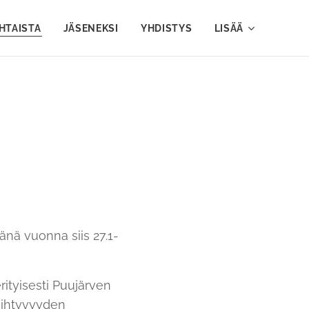
HTAISTA
JÄSENEKSI
YHDISTYS
LISÄÄ
tänä vuonna siis 27.1-
ityisesti Puujärven
iihtyvyyden