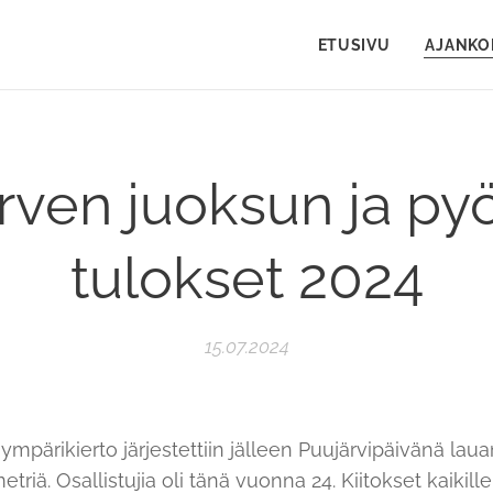
ETUSIVU
AJANKO
rven juoksun ja pyö
tulokset 2024
15.07.2024
mpärikierto järjestettiin jälleen Puujärvipäivänä laua
triä. Osallistujia oli tänä vuonna 24. Kiitokset kaikille