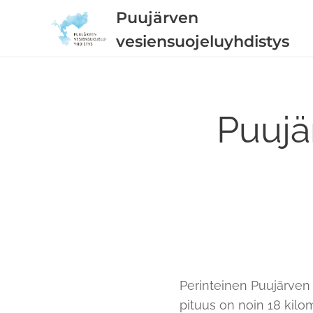
Puujärven
vesiensuojeluyhdistys
Puujä
Perinteinen Puujärven y
pituus on noin 18 kilome