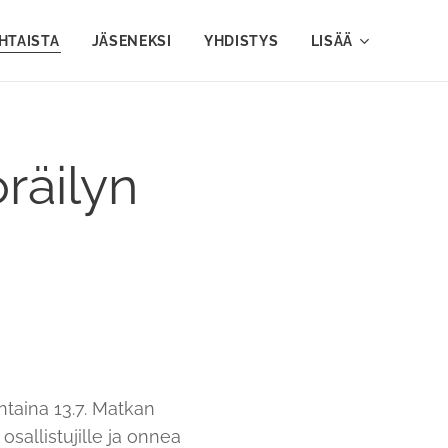
HTAISTA
JÄSENEKSI
YHDISTYS
LISÄÄ
räilyn
ntaina 13.7. Matkan
 osallistujille ja onnea