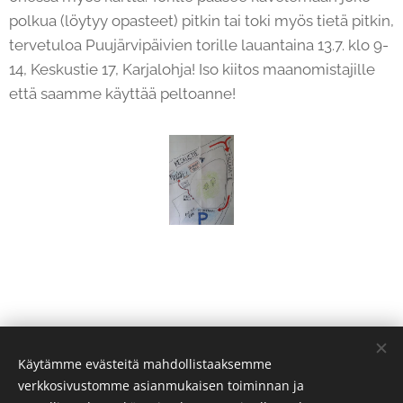
polkua (löytyy opasteet) pitkin tai toki myös tietä pitkin,
tervetuloa Puujärvipäivien torille lauantaina 13.7. klo 9-
14, Keskustie 17, Karjalohja! Iso kiitos maanomistajille
että saamme käyttää peltoanne!
Käytämme evästeitä mahdollistaaksemme
Share
verkkosivustomme asianmukaisen toiminnan ja