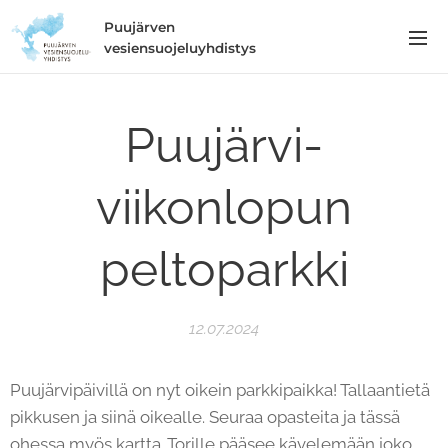
Puujärven
vesiensuojeluyhdistys
Puujärvi-
viikonlopun
peltoparkki
12.07.2024
Puujärvipäivillä on nyt oikein parkkipaikka! Tallaantietä
pikkusen ja siinä oikealle. Seuraa opasteita ja tässä
ohessa myös kartta. Torille pääsee kävelemään joko