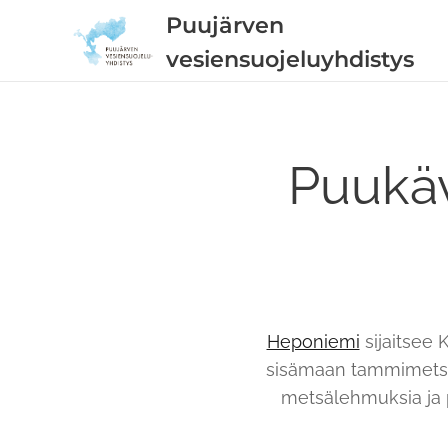
Puujärven
vesiensuojeluyhdistys
Puukäv
Heponiemi
sijaitsee 
sisämaan tammimetsä
metsälehmuksia ja