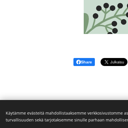
Share
Käytämme evästeitä mahdollistaaksemme verkkosivustomme as
turvallisuuden sekä tarjotaksemme sinulle parhaan mahdollis