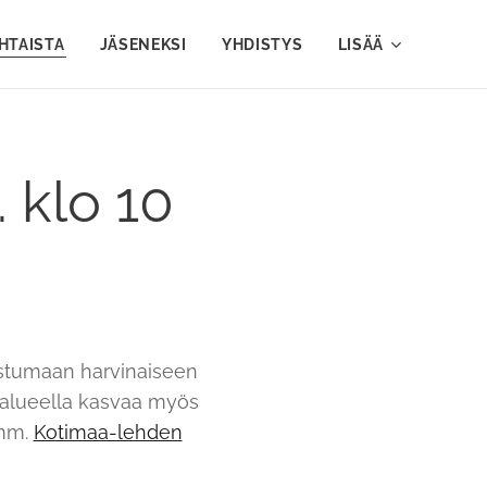
HTAISTA
JÄSENEKSI
YHDISTYS
LISÄÄ
 klo 10
tustumaan harvinaiseen
alueella kasvaa myös
 mm.
Kotimaa-lehden