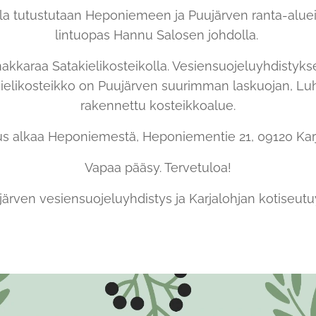
a tutustutaan Heponiemeen ja Puujärven ranta-alueis
lintuopas Hannu Salosen johdolla.
akkaraa Satakielikosteikolla. Vesiensuojeluyhdistyk
ielikosteikko on Puujärven suurimman laskuojan, Lu
rakennettu kosteikkoalue.
s alkaa Heponiemestä, Heponiementie 21, 09120 Karj
Vapaa pääsy. Tervetuloa!
ujärven vesiensuojeluyhdistys ja Karjalohjan kotiseutu