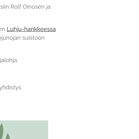
iin Rolf Oinosen ja
sen
Luhju-hankkeessa
hjunojan suistoon
alohja.
yhdistys.