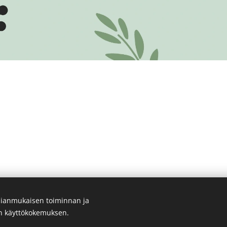
ianmukaisen toiminnan ja
en käyttökokemuksen.
Evästeet