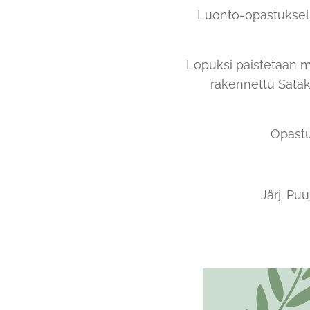
Luonto-opastuksell
Lopuksi paistetaan m
rakennettu Satak
Opastu
Järj. Pu