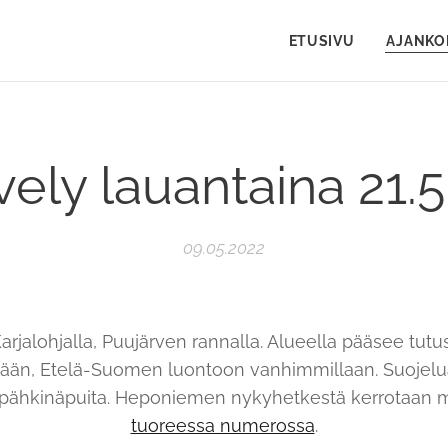
ETUSIVU
AJANKO
ely lauantaina 21.5.
09.05.2022
Karjalohjalla, Puujärven rannalla. Alueella pääsee tu
än, Etelä-Suomen luontoon vanhimmillaan. Suojelu
 pähkinäpuita. Heponiemen nykyhetkestä kerrotaan
tuoreessa numerossa
.