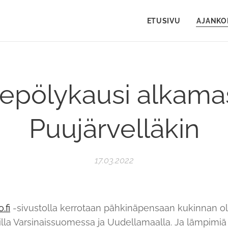
ETUSIVU
AJANKO
itepölykausi alkama
Puujärvelläkin
17.03.2022
.fi
-sivustolla kerrotaan pähkinäpensaan kukinnan 
lla Varsinaissuomessa ja Uudellamaalla. Ja lämpimiä