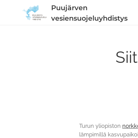
Puujärven
vesiensuojeluyhdistys
Si
Turun yliopiston
norkko
lämpimillä kasvupaikoi