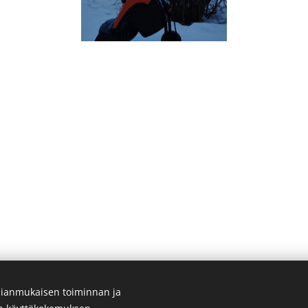
ianmukaisen toiminnan ja