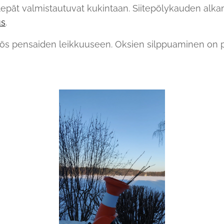
lepät valmistautuvat kukintaan. Siitepölykauden alk
us
.
s pensaiden leikkuuseen. Oksien silppuaminen on p