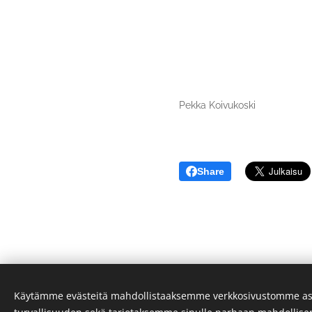
Pekka Koivukoski
Share
Käytämme evästeitä mahdollistaaksemme verkkosivustomme as