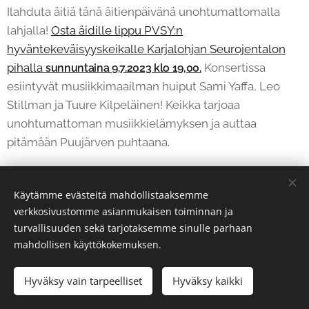
Ilahduta äitiä tänä äitienpäivänä unohtumattomalla
lahjalla!
Osta äidille lippu PVSY:n
hyväntekeväisyyskeikalle Karjalohjan Seurojentalon
pihalla
Konsertissa
sunnuntaina 9.7.2023 klo 19,00.
esiintyvät musiikkimaailman huiput Sami Yaffa, Leo
Stillman ja Tuure Kilpeläinen! Keikka tarjoaa
unohtumattoman musiikkielämyksen ja auttaa
pitämään Puujärven puhtaana.
Share
Käytämme evästeitä mahdollistaaksemme
verkkosivustomme asianmukaisen toiminnan ja
turvallisuuden sekä tarjotaksemme sinulle parhaan
mahdollisen käyttökokemuksen.
Hyväksy vain tarpeelliset
Hyväksy kaikki
Evästeet