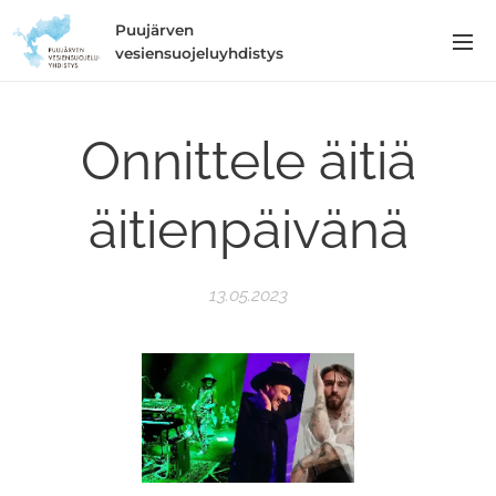
Puujärven
vesiensuojeluyhdistys
Onnittele äitiä
äitienpäivänä
13.05.2023